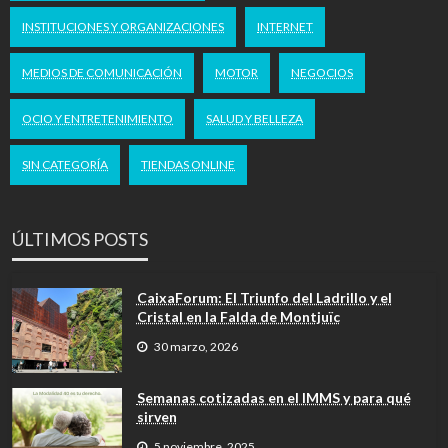
INSTITUCIONES Y ORGANIZACIONES
INTERNET
MEDIOS DE COMUNICACIÓN
MOTOR
NEGOCIOS
OCIO Y ENTRETENIMIENTO
SALUD Y BELLEZA
SIN CATEGORÍA
TIENDAS ONLINE
ÚLTIMOS POSTS
CaixaForum: El Triunfo del Ladrillo y el
Cristal en la Falda de Montjuïc
30 marzo, 2026
Semanas cotizadas en el IMMS y para qué
sirven
5 noviembre, 2025