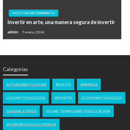
OCIO Y ENTRETENIMIENTO
Invertir en arte, una manera segura de invertir
admin
7 enero, 2014
Categorías
ACTUALIDAD Y CULTURA
ADULTOS
ANIMALES
CIENCIA Y TECNOLOGÍA
DEPORTES
ECONOMÍA Y NEGOCIOS
GENERAL Y OTROS
HOGAR, TIEMPO LIBRE Y ESTILO DE VIDA
INFORMÁTICA Y ELECTRÓNICA