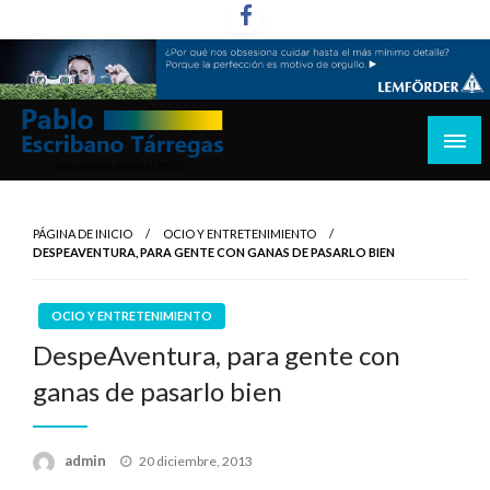
Saltar
al
contenido
informando desde el 03/12
Pablo Escribano Tárregas
PÁGINA DE INICIO
OCIO Y ENTRETENIMIENTO
DESPEAVENTURA, PARA GENTE CON GANAS DE PASARLO BIEN
OCIO Y ENTRETENIMIENTO
DespeAventura, para gente con
ganas de pasarlo bien
Publicado
admin
20 diciembre, 2013
el