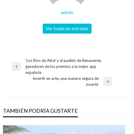
admin
Ver todas las entradas
Navegación
‘Los Ríos de Alice’ y el pueblo de Benavente,
ganadores de los premios a la mejor app
de
Entrada
española
anterior
entradas
Invertir en arte, una manera segura de
Entrada
invertir
siguiente
TAMBIÉN PODRÍA GUSTARTE