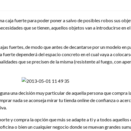
 caja fuerte para poder poner a salvo de posibles robos sus objeto
ecesidades que se tienen, aquellos objetos van a introducirse en el i
cajas fuertes, de modo que antes de decantarse por un modelo en pa
ja fuerte dependerá del espacio concreto en el cual vaya a colocarse
lidades que se precisen de la misma (resistente al fuego, con apert
alguna una decisión muy particular de aquella persona que compra la 
prar nada se aconseja mirar tu tienda online de confianza o acer
iva.
porte y compra la opción que más se adapte a ti y a todos aquellos o
tu oficina o bien un cualquier negocio donde se muevan grandes sum