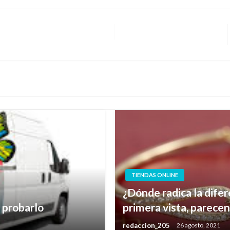
TIENDAS ONLINE
¿Dónde radica la difere
 probarlo
primera vista, parecen
redaccion_205
26 agosto, 2021