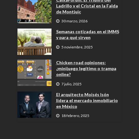
Ladrillo y el Cristal en la Falda
de Montjuïc
30 marzo, 2026
Semanas cotizadas en el IMMS
y para qué sirven
5 noviembre, 2025
Chicken road opiniones:
¿minijuego legítimo o trampa
online?
7 julio, 2025
El arquitecto Moisés Isón
lidera el mercado inmobiliario
en México
18 febrero, 2025