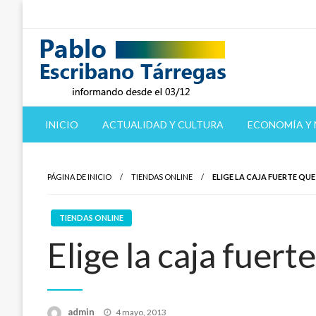
Saltar
al
contenido
informando desde el 03/12
Pablo Escribano Tárre
INICIO
ACTUALIDAD Y CULTURA
ECONOMÍA Y
PÁGINA DE INICIO
TIENDAS ONLINE
ELIGE LA CAJA FUERTE QUE
TIENDAS ONLINE
Elige la caja fuert
Publicado
admin
4 mayo, 2013