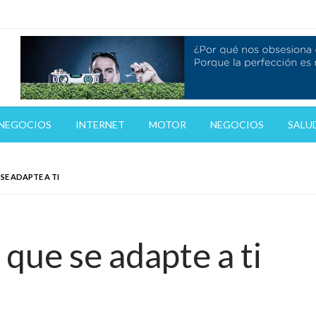
gas
 NEGOCIOS
INTERNET
MOTOR
NEGOCIOS
SALUD
 SE ADAPTE A TI
e que se adapte a ti