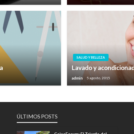
SALUD Y BELLEZA
na
Lavado y acondicionad
admin
5 agosto, 2015
ÚLTIMOS POSTS
CaixaForum: El Triunfo del