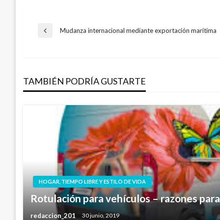
Navegación
Mudanza internacional mediante exportación marítima
Entrada
anterior
de
TAMBIÉN PODRÍA GUSTARTE
entradas
HOGAR, TIEMPO LIBRE Y ESTILO DE VIDA
Rotulación para vehículos – razones para
redaccion_201
30 junio, 2019