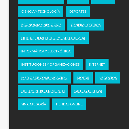
CIENCIA Y TECNOLOGÍA
DEPORTES
ECONOMÍA Y NEGOCIOS
GENERAL Y OTROS
HOGAR, TIEMPO LIBRE Y ESTILO DE VIDA
INFORMÁTICA Y ELECTRÓNICA
INSTITUCIONES Y ORGANIZACIONES
INTERNET
MEDIOS DE COMUNICACIÓN
MOTOR
NEGOCIOS
OCIO Y ENTRETENIMIENTO
SALUD Y BELLEZA
SIN CATEGORÍA
TIENDAS ONLINE