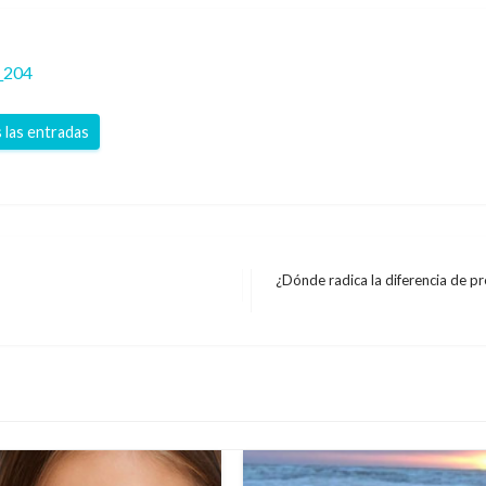
_204
 las entradas
¿Dónde radica la diferencia de pre
Entrada
siguiente