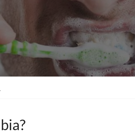
?
obia?