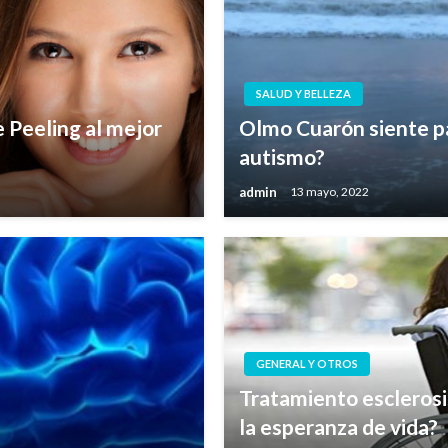
SALUD Y BELLEZA
e Peeling al mejor
Olmo Cuarón siente pa
autismo?
admin
13 mayo, 2022
GENERAL Y OTROS
Tratamiento esclerosi
la esperanza de vida?