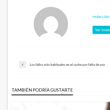
redaccion
Ver todas
Navegación
Los fallos más habituales en el coche por falta de uso
Entrada
anterior
de
TAMBIÉN PODRÍA GUSTARTE
entradas