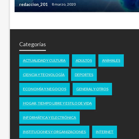
redaccion_201
8 marzo, 2020
Categorías
ACTUALIDAD Y CULTURA
ADULTOS
ANIMALES
CIENCIA Y TECNOLOGÍA
DEPORTES
ECONOMÍA Y NEGOCIOS
GENERAL Y OTROS
HOGAR, TIEMPO LIBRE Y ESTILO DE VIDA
INFORMÁTICA Y ELECTRÓNICA
INSTITUCIONES Y ORGANIZACIONES
INTERNET