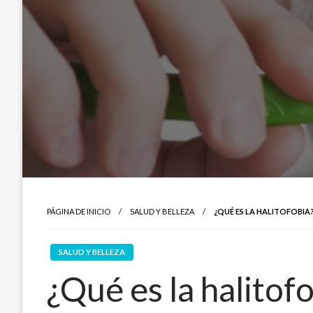
PÁGINA DE INICIO
SALUD Y BELLEZA
¿QUÉ ES LA HALITOFOBIA
SALUD Y BELLEZA
¿Qué es la halitof