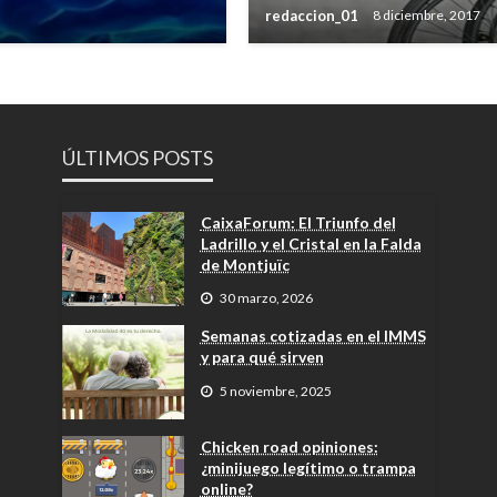
redaccion_01
8 diciembre, 2017
ÚLTIMOS POSTS
CaixaForum: El Triunfo del
Ladrillo y el Cristal en la Falda
de Montjuïc
30 marzo, 2026
Semanas cotizadas en el IMMS
y para qué sirven
5 noviembre, 2025
Chicken road opiniones:
¿minijuego legítimo o trampa
online?