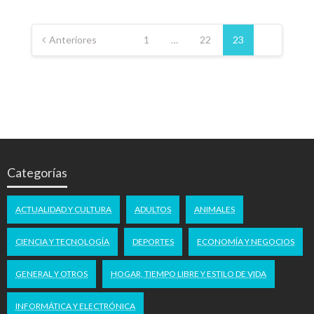
Paginación
de
Anteriores
1
…
22
23
entradas
Categorías
ACTUALIDAD Y CULTURA
ADULTOS
ANIMALES
CIENCIA Y TECNOLOGÍA
DEPORTES
ECONOMÍA Y NEGOCIOS
GENERAL Y OTROS
HOGAR, TIEMPO LIBRE Y ESTILO DE VIDA
INFORMÁTICA Y ELECTRÓNICA