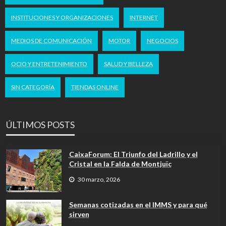
INSTITUCIONES Y ORGANIZACIONES
INTERNET
MEDIOS DE COMUNICACIÓN
MOTOR
NEGOCIOS
OCIO Y ENTRETENIMIENTO
SALUD Y BELLEZA
SIN CATEGORÍA
TIENDAS ONLINE
ÚLTIMOS POSTS
CaixaForum: El Triunfo del Ladrillo y el
Cristal en la Falda de Montjuïc
30 marzo, 2026
Semanas cotizadas en el IMMS y para qué
sirven