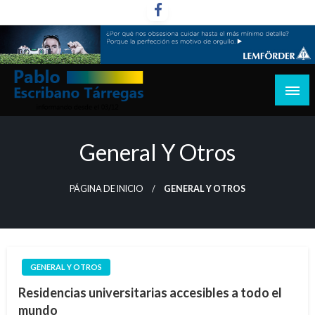
Saltar
al
contenido
informando desde el 03/12
Pablo Escribano Tárregas
General Y Otros
PÁGINA DE INICIO
GENERAL Y OTROS
GENERAL Y OTROS
Residencias universitarias accesibles a todo el
mundo