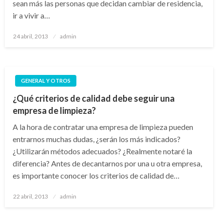
sean más las personas que decidan cambiar de residencia,
ir a vivir a…
Publicado
24 abril, 2013
admin
el
GENERAL Y OTROS
¿Qué criterios de calidad debe seguir una
empresa de limpieza?
A la hora de contratar una empresa de limpieza pueden
entrarnos muchas dudas, ¿serán los más indicados?
¿Utilizarán métodos adecuados? ¿Realmente notaré la
diferencia? Antes de decantarnos por una u otra empresa,
es importante conocer los criterios de calidad de…
Publicado
22 abril, 2013
admin
el