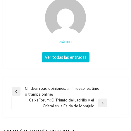
admin
Ver todas las entradas
Navegación
Chicken road opiniones: ¿minijuego legítimo
Entrada
o trampa online?
de
anterior
CaixaForum: El Triunfo del Ladrillo y el
entradas
Entrada
Cristal en la Falda de Montjuïc
siguiente