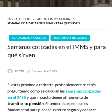
PÁGINA DE INICIO
ACTUALIDAD Y CULTURA
SEMANAS COTIZADAS EN EL IMMS Y PARA QUÉ SIRVEN
ACTUALIDAD Y CULTURA
ECONOMÍA Y NEGOCIOS
Semanas cotizadas en el IMMS y para
qué sirven
Publicado
admin
5 noviembre, 2025
el
Si estás próximo a retirarte, probablemente te estés
preguntando cómo se calculan las
semanas cotizadas
en el IMSS
y qué impacto tienen al momento de
tramitar tu pensión
. Entender este proceso es
fundamental para planear un retiro seguro y conocer