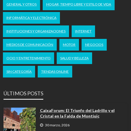
GENERAL Y OTROS
HOGAR, TIEMPO LIBRE Y ESTILO DE VIDA
INFORMÁTICA Y ELECTRÓNICA
INSTITUCIONES Y ORGANIZACIONES
INTERNET
MEDIOS DE COMUNICACIÓN
MOTOR
NEGOCIOS
OCIO Y ENTRETENIMIENTO
SALUD Y BELLEZA
SIN CATEGORÍA
TIENDAS ONLINE
ÚLTIMOS POSTS
CaixaForum: El Triunfo del Ladrillo y el
Cristal en la Falda de Montjuïc
30 marzo, 2026