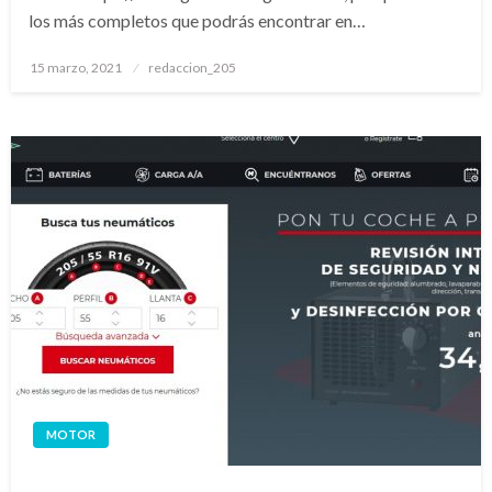
los más completos que podrás encontrar en…
Publicado
15 marzo, 2021
redaccion_205
el
MOTOR