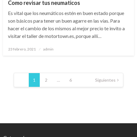
Como revisar tus neumaticos
Es vital que los neumáticos estén en buen estado porque
son básicos para tener un buen agarre en las vías. Para
hacer el cambio de los mismos al mejor precio te invito a
visitar el taller de motortown.es, porque allí…
Publicado
23 febrero, 2021
admin
el
Paginación
de
1
2
…
6
Siguientes
entradas