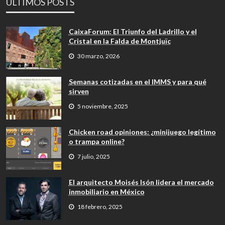
ÚLTIMOS POSTS
CaixaForum: El Triunfo del Ladrillo y el
Cristal en la Falda de Montjuïc
30 marzo, 2026
Semanas cotizadas en el IMMS y para qué
sirven
5 noviembre, 2025
Chicken road opiniones: ¿minijuego legítimo
o trampa online?
7 julio, 2025
El arquitecto Moisés Isón lidera el mercado
inmobiliario en México
18 febrero, 2025