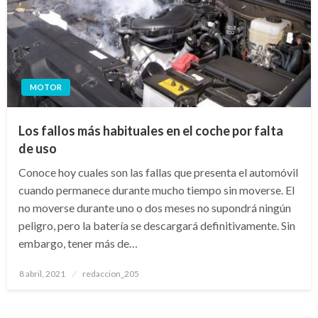
MOTOR
Los fallos más habituales en el coche por falta
de uso
Conoce hoy cuales son las fallas que presenta el automóvil
cuando permanece durante mucho tiempo sin moverse. El
no moverse durante uno o dos meses no supondrá ningún
peligro, pero la batería se descargará definitivamente. Sin
embargo, tener más de…
Publicado
8 abril, 2021
redaccion_205
el