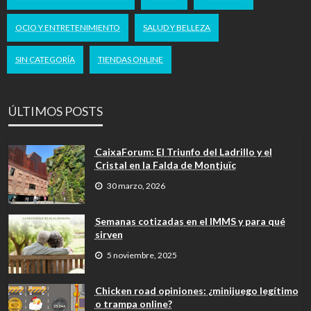
OCIO Y ENTRETENIMIENTO
SALUD Y BELLEZA
SIN CATEGORÍA
TIENDAS ONLINE
ÚLTIMOS POSTS
CaixaForum: El Triunfo del Ladrillo y el
Cristal en la Falda de Montjuïc
30 marzo, 2026
Semanas cotizadas en el IMMS y para qué
sirven
5 noviembre, 2025
Chicken road opiniones: ¿minijuego legítimo
o trampa online?