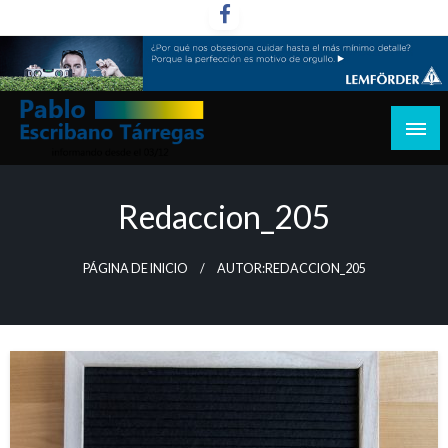
Saltar
al
contenido
informando desde el 03/12
Pablo Escribano Tárregas
Redaccion_205
PÁGINA DE INICIO
AUTOR:REDACCION_205