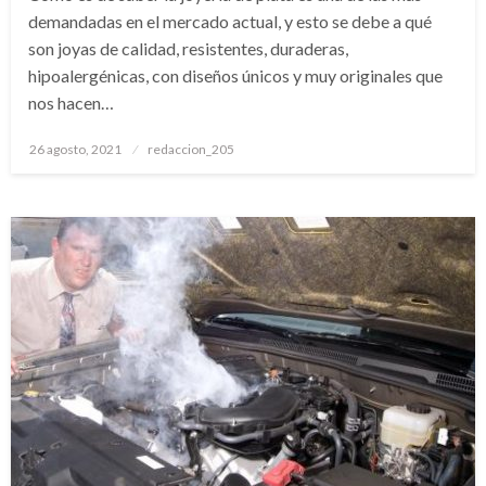
demandadas en el mercado actual, y esto se debe a qué
son joyas de calidad, resistentes, duraderas,
hipoalergénicas, con diseños únicos y muy originales que
nos hacen…
Publicado
26 agosto, 2021
redaccion_205
el