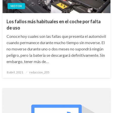
MOTOR
Los fallos más habituales en el coche por falta
de uso
Conoce hoy cuales son las fallas que presenta el automóvil
cuando permanece durante mucho tiempo sin moverse. El
no moverse durante uno o dos meses no supondrá ningún
peligro, pero la batería se descargará definitivamente. Sin
embargo, tener más de…
Publicado
8 abril, 2021
redaccion_205
el