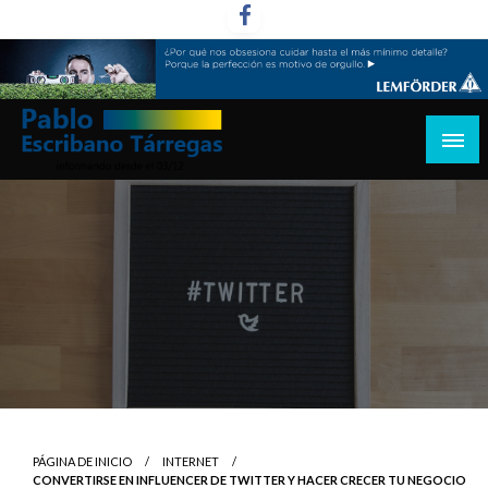
Saltar
al
contenido
informando desde el 03/12
Pablo Escribano Tárregas
PÁGINA DE INICIO
INTERNET
CONVERTIRSE EN INFLUENCER DE TWITTER Y HACER CRECER TU NEGOCIO