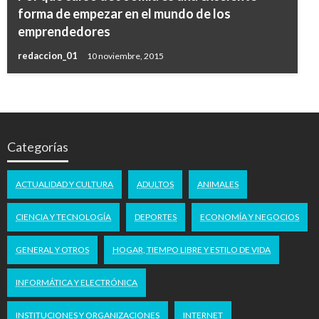
forma de empezar en el mundo de los
emprendedores
redaccion_01
10 noviembre, 2015
Categorías
ACTUALIDAD Y CULTURA
ADULTOS
ANIMALES
CIENCIA Y TECNOLOGÍA
DEPORTES
ECONOMÍA Y NEGOCIOS
GENERAL Y OTROS
HOGAR, TIEMPO LIBRE Y ESTILO DE VIDA
INFORMÁTICA Y ELECTRÓNICA
INSTITUCIONES Y ORGANIZACIONES
INTERNET