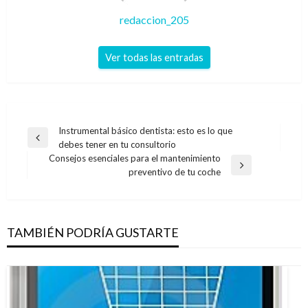
redaccion_205
Ver todas las entradas
Navegación
Instrumental básico dentista: esto es lo que
Entrada
debes tener en tu consultorio
de
anterior
Consejos esenciales para el mantenimiento
entradas
Entrada
preventivo de tu coche
siguiente
TAMBIÉN PODRÍA GUSTARTE