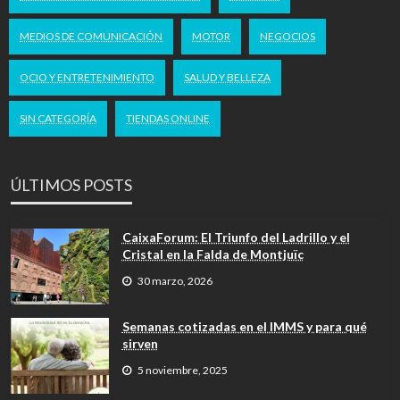
MEDIOS DE COMUNICACIÓN
MOTOR
NEGOCIOS
OCIO Y ENTRETENIMIENTO
SALUD Y BELLEZA
SIN CATEGORÍA
TIENDAS ONLINE
ÚLTIMOS POSTS
CaixaForum: El Triunfo del Ladrillo y el
Cristal en la Falda de Montjuïc
30 marzo, 2026
Semanas cotizadas en el IMMS y para qué
sirven
5 noviembre, 2025