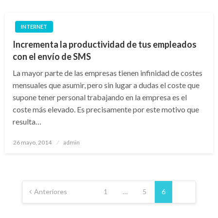
INTERNET
Incrementa la productividad de tus empleados
con el envío de SMS
La mayor parte de las empresas tienen infinidad de costes
mensuales que asumir, pero sin lugar a dudas el coste que
supone tener personal trabajando en la empresa es el
coste más elevado. Es precisamente por este motivo que
resulta…
Publicado
26 mayo, 2014
admin
el
Paginación
de
Anteriores
1
…
5
6
entradas