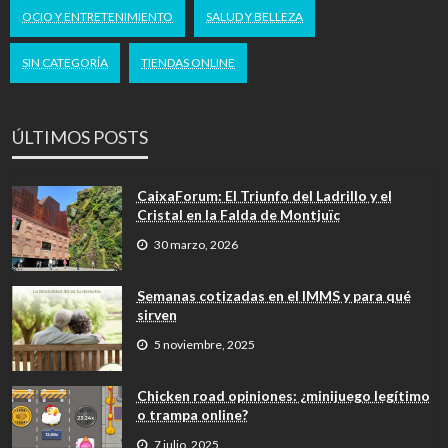
OCIO Y ENTRETENIMIENTO
SALUD Y BELLEZA
SIN CATEGORÍA
TIENDAS ONLINE
ÚLTIMOS POSTS
CaixaForum: El Triunfo del Ladrillo y el
Cristal en la Falda de Montjuïc
30 marzo, 2026
Semanas cotizadas en el IMMS y para qué
sirven
5 noviembre, 2025
Chicken road opiniones: ¿minijuego legítimo
o trampa online?
7 julio, 2025