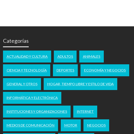
Categorías
ACTUALIDAD Y CULTURA
ADULTOS
ANIMALES
CIENCIA Y TECNOLOGÍA
DEPORTES
ECONOMÍA Y NEGOCIOS
GENERAL Y OTROS
HOGAR, TIEMPO LIBRE Y ESTILO DE VIDA
INFORMÁTICA Y ELECTRÓNICA
INSTITUCIONES Y ORGANIZACIONES
INTERNET
MEDIOS DE COMUNICACIÓN
MOTOR
NEGOCIOS