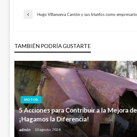
Navegación
Hugo Villanueva Cantón y sus triunfos como empresario
Entrada
anterior
de
TAMBIÉN PODRÍA GUSTARTE
entradas
MOTOR
5 Acciones para Contribuir a la Mejora 
¡Hagamos la Diferencia!
admin
10 agosto, 2024