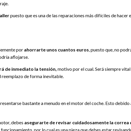
raje.
aller
puesto que es una de las reparaciones más difíciles de hacer 
plemente por
ahorrarte unos cuantos euros
, puesto que, no podr
odría aflojarse.
á de inmediato la tensión,
motivo por el cual. Será siempre vital 
 el reemplazo de forma inevitable.
resentarse bastante a menudo en el motor del coche. Esto debido a
motor, debes
asegurarte de revisar cuidadosamente la correa d
 funcionamiento, por lo cual es una pieza que debes estar revisan