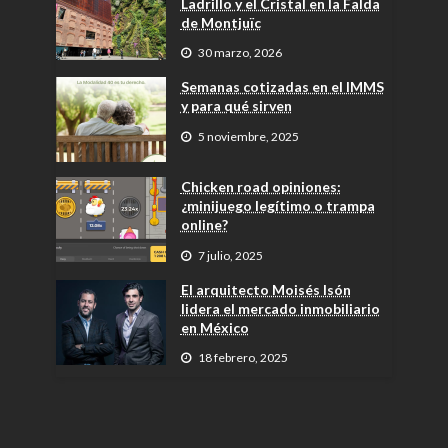
Ladrillo y el Cristal en la Falda
de Montjuïc
30 marzo, 2026
Semanas cotizadas en el IMMS
y para qué sirven
5 noviembre, 2025
Chicken road opiniones:
¿minijuego legítimo o trampa
online?
7 julio, 2025
El arquitecto Moisés Isón
lidera el mercado inmobiliario
en México
18 febrero, 2025