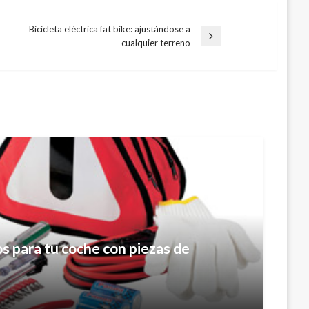
Bicicleta eléctrica fat bike: ajustándose a
ntrada
cualquier terreno
guiente
s para tu coche con piezas de