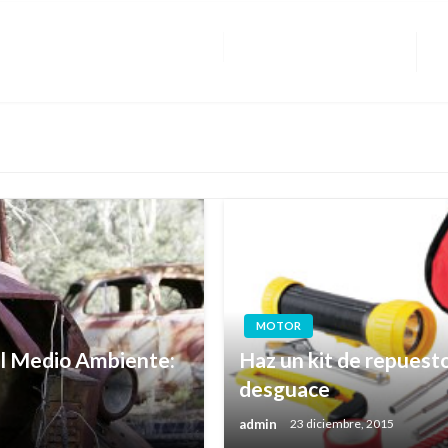
E
si
MOTOR
del Medio Ambiente:
Haz un kit de repuesto
desguace
admin
23 diciembre, 2015