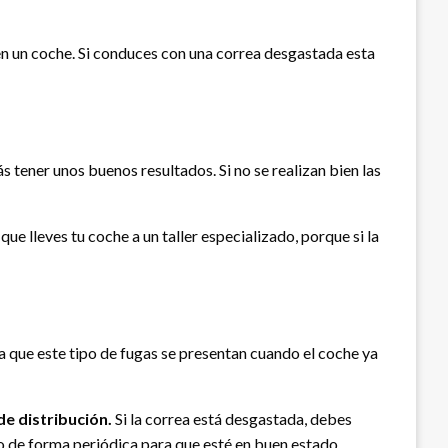
en un coche. Si conduces con una correa desgastada esta
ás tener unos buenos resultados. Si no se realizan bien las
que lleves tu coche a un taller especializado, porque si la
 que este tipo de fugas se presentan cuando el coche ya
e distribución.
Si la correa está desgastada, debes
do de forma periódica para que esté en buen estado.