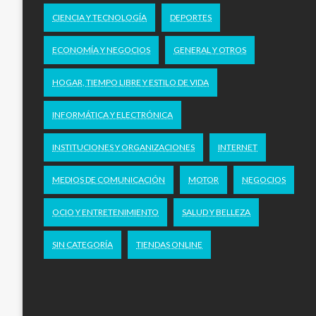
CIENCIA Y TECNOLOGÍA
DEPORTES
ECONOMÍA Y NEGOCIOS
GENERAL Y OTROS
HOGAR, TIEMPO LIBRE Y ESTILO DE VIDA
INFORMÁTICA Y ELECTRÓNICA
INSTITUCIONES Y ORGANIZACIONES
INTERNET
MEDIOS DE COMUNICACIÓN
MOTOR
NEGOCIOS
OCIO Y ENTRETENIMIENTO
SALUD Y BELLEZA
SIN CATEGORÍA
TIENDAS ONLINE