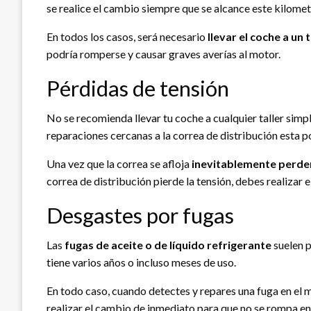
se realice el cambio siempre que se alcance este kilomet
En todos los casos, será necesario
llevar el coche a un t
podría romperse y causar graves averías al motor.
Pérdidas de tensión
No se recomienda llevar tu coche a cualquier taller sim
reparaciones cercanas a la correa de distribución esta p
Una vez que la correa se afloja
inevitablemente perder
correa de distribución pierde la tensión, debes realizar
Desgastes por fugas
Las
fugas de aceite o de líquido refrigerante
suelen p
tiene varios años o incluso meses de uso.
En todo caso, cuando detectes y repares una fuga en el 
realizar el cambio de inmediato para que no se rompa en