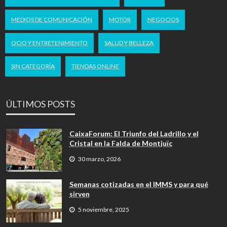
MEDIOS DE COMUNICACIÓN
MOTOR
NEGOCIOS
OCIO Y ENTRETENIMIENTO
SALUD Y BELLEZA
SIN CATEGORÍA
TIENDAS ONLINE
ÚLTIMOS POSTS
CaixaForum: El Triunfo del Ladrillo y el
Cristal en la Falda de Montjuïc
30 marzo, 2026
Semanas cotizadas en el IMMS y para qué
sirven
5 noviembre, 2025