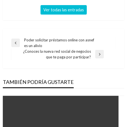
Ver todas las entradas
Navegación
Poder solicitar préstamos online con asnef
Entrada
es un alivio
de
anterior
¿Conoces la nueva red social de negocios
entradas
Entrada
que te paga por participar?
siguiente
TAMBIÉN PODRÍA GUSTARTE