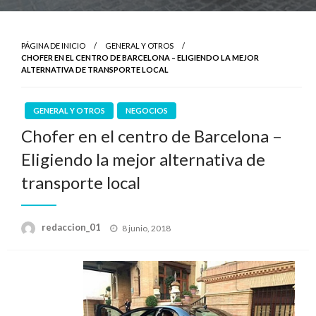
PÁGINA DE INICIO
GENERAL Y OTROS
CHOFER EN EL CENTRO DE BARCELONA – ELIGIENDO LA MEJOR
ALTERNATIVA DE TRANSPORTE LOCAL
GENERAL Y OTROS
NEGOCIOS
Chofer en el centro de Barcelona –
Eligiendo la mejor alternativa de
transporte local
Publicado
redaccion_01
8 junio, 2018
el