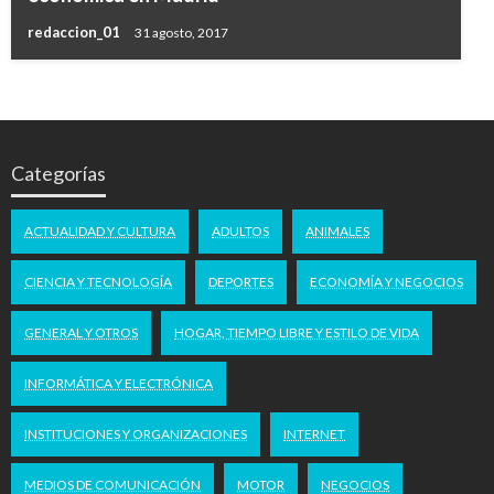
redaccion_01
31 agosto, 2017
Categorías
ACTUALIDAD Y CULTURA
ADULTOS
ANIMALES
CIENCIA Y TECNOLOGÍA
DEPORTES
ECONOMÍA Y NEGOCIOS
GENERAL Y OTROS
HOGAR, TIEMPO LIBRE Y ESTILO DE VIDA
INFORMÁTICA Y ELECTRÓNICA
INSTITUCIONES Y ORGANIZACIONES
INTERNET
MEDIOS DE COMUNICACIÓN
MOTOR
NEGOCIOS