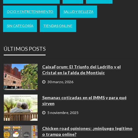
OCIO Y ENTRETENIMIENTO
SALUD Y BELLEZA
SIN CATEGORÍA
TIENDAS ONLINE
ÚLTIMOS POSTS
CaixaForum: El Triunfo del Ladrillo y el
Cristal en la Falda de Montjuïc
30 marzo, 2026
Semanas cotizadas en el IMMS y para qué
sirven
5 noviembre, 2025
Chicken road opiniones: ¿minijuego legítimo
o trampa online?