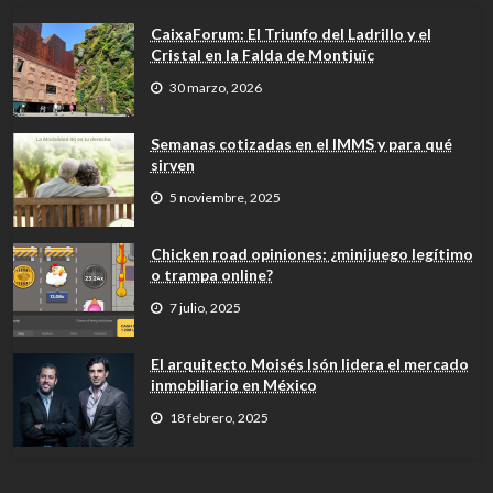
CaixaForum: El Triunfo del Ladrillo y el
Cristal en la Falda de Montjuïc
30 marzo, 2026
Semanas cotizadas en el IMMS y para qué
sirven
5 noviembre, 2025
Chicken road opiniones: ¿minijuego legítimo
o trampa online?
7 julio, 2025
El arquitecto Moisés Isón lidera el mercado
inmobiliario en México
18 febrero, 2025