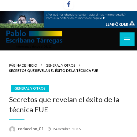
Saltar
al
contenido
informando desde el 03/12
Pablo Escribano Tárregas
PÁGINA DE INICIO
GENERAL Y OTROS
SECRETOS QUE REVELAN EL ÉXITO DE LA TÉCNICA FUE
GENERAL Y OTROS
Secretos que revelan el éxito de la
técnica FUE
Publicado
redaccion_01
24 octubre, 2016
el