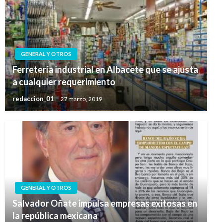
GENERAL Y OTROS
Ferretería industrial en Albacete que se ajusta
a cualquier requerimiento
redaccion_01
27 marzo, 2019
GENERAL Y OTROS
Salvador Oñate impulsa empresas exitosas en
la república mexicana