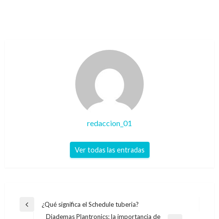
redaccion_01
Ver todas las entradas
Navegación
¿Qué significa el Schedule tuberia?
Entrada
de
Diademas Plantronics: la importancia de
anterior