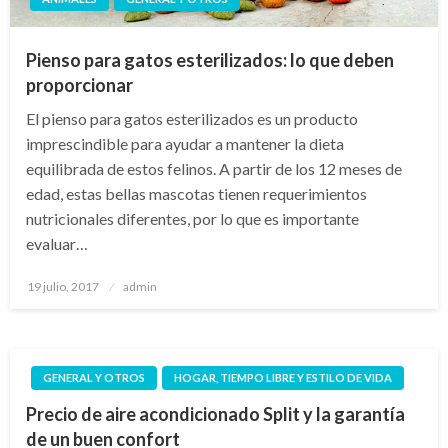
Pienso para gatos esterilizados: lo que deben
proporcionar
El pienso para gatos esterilizados es un producto
imprescindible para ayudar a mantener la dieta
equilibrada de estos felinos. A partir de los 12 meses de
edad, estas bellas mascotas tienen requerimientos
nutricionales diferentes, por lo que es importante
evaluar…
Publicado
19 julio, 2017
admin
el
GENERAL Y OTROS
HOGAR, TIEMPO LIBRE Y ESTILO DE VIDA
Precio de aire acondicionado Split y la garantía
de un buen confort