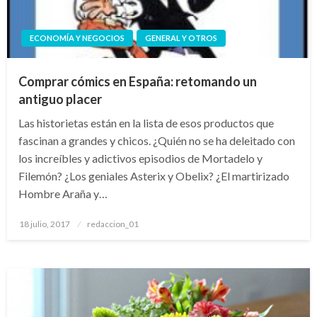
ECONOMÍA Y NEGOCIOS
GENERAL Y OTROS
Comprar cómics en España: retomando un
antiguo placer
Las historietas están en la lista de esos productos que
fascinan a grandes y chicos. ¿Quién no se ha deleitado con
los increíbles y adictivos episodios de Mortadelo y
Filemón? ¿Los geniales Asterix y Obelix? ¿El martirizado
Hombre Araña y…
Publicado
18 julio, 2017
redaccion_01
el