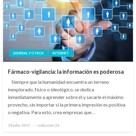
GENERAL Y OTROS
INTERNET
Fármaco-vigilancia: la información es poderosa
Siempre que la humanidad encuentra un terreno
inexplorado, físico o ideológico, se dedica
inmediatamente a aprender sobre él y sacarle el máximo
provecho, sin importar si la primera impresión es positiva
o negativa. Para esto, crea empresas que…
Publicado
29 julio, 2017
redaccion_01
el