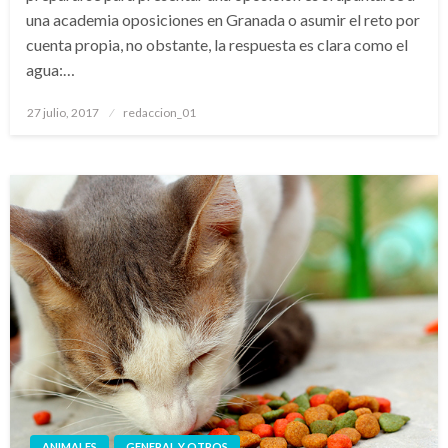
una academia oposiciones en Granada o asumir el reto por
cuenta propia, no obstante, la respuesta es clara como el
agua:…
Publicado
27 julio, 2017
redaccion_01
el
ANIMALES
GENERAL Y OTROS