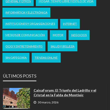
GENERAL Y OTROS
HOGAR, TIEMPO LIBRE Y ESTILO DE VIDA
INFORMÁTICA Y ELECTRÓNICA
INSTITUCIONES Y ORGANIZACIONES
INTERNET
MEDIOS DE COMUNICACIÓN
MOTOR
NEGOCIOS
OCIO Y ENTRETENIMIENTO
SALUD Y BELLEZA
SIN CATEGORÍA
TIENDAS ONLINE
ÚLTIMOS POSTS
CaixaForum: El Triunfo del Ladrillo y el
Cristal en la Falda de Montjuïc
30 marzo, 2026