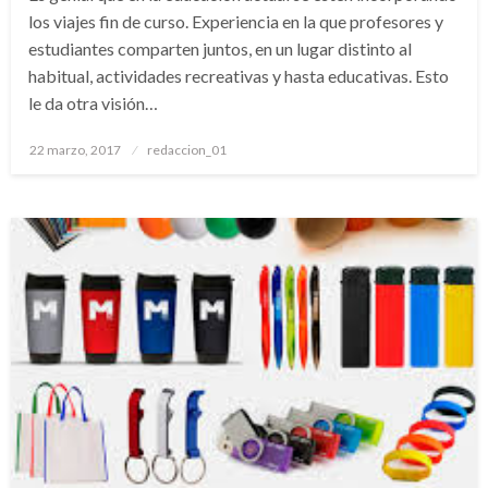
los viajes fin de curso. Experiencia en la que profesores y
estudiantes comparten juntos, en un lugar distinto al
habitual, actividades recreativas y hasta educativas. Esto
le da otra visión…
Publicado
22 marzo, 2017
redaccion_01
el