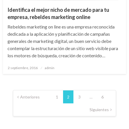
Identifica el mejor nicho de mercado para tu
empresa, rebeldes marketing online
Rebeldes marketing on line es una empresa reconocida
dedicada a la aplicación y planificación de campañas
generales de marketing digital, un buen servicio debe
contemplar la estructuración de un sitio web visible para
los motores de búsqueda, creación de contenido…
Publicado
2 septiembre, 2016
admin
el
Paginación
de
Anteriores
1
2
3
…
6
entradas
Siguientes