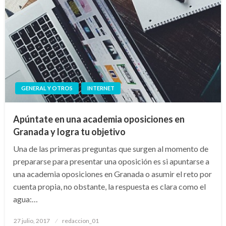
GENERAL Y OTROS
INTERNET
Apúntate en una academia oposiciones en
Granada y logra tu objetivo
Una de las primeras preguntas que surgen al momento de
prepararse para presentar una oposición es si apuntarse a
una academia oposiciones en Granada o asumir el reto por
cuenta propia, no obstante, la respuesta es clara como el
agua:…
Publicado
27 julio, 2017
redaccion_01