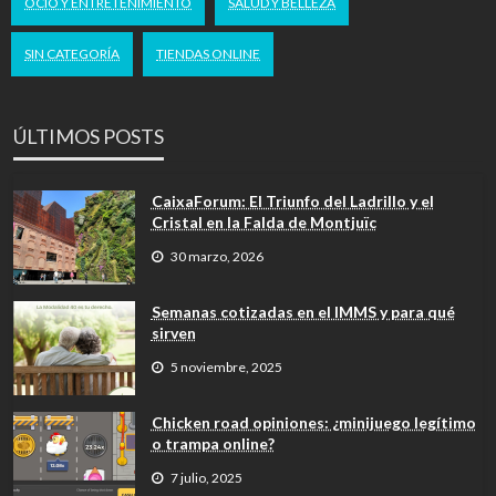
OCIO Y ENTRETENIMIENTO
SALUD Y BELLEZA
SIN CATEGORÍA
TIENDAS ONLINE
ÚLTIMOS POSTS
CaixaForum: El Triunfo del Ladrillo y el
Cristal en la Falda de Montjuïc
30 marzo, 2026
Semanas cotizadas en el IMMS y para qué
sirven
5 noviembre, 2025
Chicken road opiniones: ¿minijuego legítimo
o trampa online?
7 julio, 2025