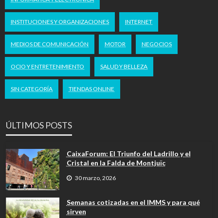
INSTITUCIONES Y ORGANIZACIONES
INTERNET
MEDIOS DE COMUNICACIÓN
MOTOR
NEGOCIOS
OCIO Y ENTRETENIMIENTO
SALUD Y BELLEZA
SIN CATEGORÍA
TIENDAS ONLINE
ÚLTIMOS POSTS
CaixaForum: El Triunfo del Ladrillo y el
Cristal en la Falda de Montjuïc
30 marzo, 2026
Semanas cotizadas en el IMMS y para qué
sirven