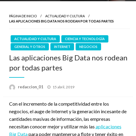
PÁGINA DE INICIO
ACTUALIDAD Y CULTURA
LAS APLICACIONES BIG DATA NOS RODEAN POR TODAS PARTES
ACTUALIDAD Y CULTURA
CIENCIA Y TECNOLOGÍA
GENERAL Y OTROS
INTERNET
NEGOCIOS
Las aplicaciones Big Data nos rodean
por todas partes
Publicado
redaccion_01
15 abril, 2019
el
Con el incremento de la competitividad entre los
negocios, el auge de Internet y la generación incesante de
cantidades masivas de información, las empresas
necesitan conocer mejor y utilizar más las
aplicaciones
Big Data
para poder mantenerse a flote y tener éxito en