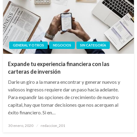
GENERAL Y OTROS
NEGOCIOS
SIN CATEGORÍA
Expande tu experiencia financiera con las
carteras de inversión
Darle un giro a la manera encontrar y generar nuevos y
valiosos ingresos requiere dar un paso hacia adelante.
Para expandir las opciones de crecimiento de nuestro
capital, hay que tomar decisiones que nos acerquen al
éxito financiero. Si en…
Publicado
30 enero, 2020
redaccion_201
el