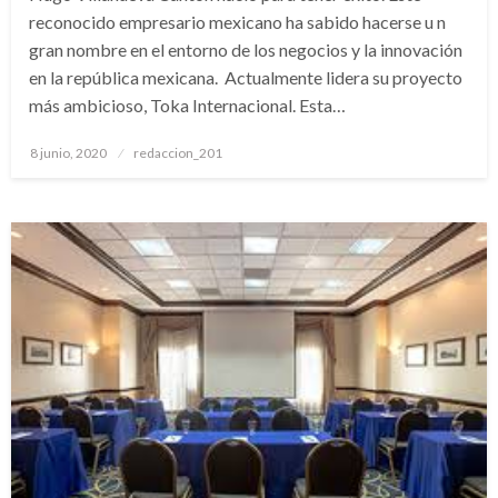
reconocido empresario mexicano ha sabido hacerse u n
gran nombre en el entorno de los negocios y la innovación
en la república mexicana. Actualmente lidera su proyecto
más ambicioso, Toka Internacional. Esta…
Publicado
8 junio, 2020
redaccion_201
el