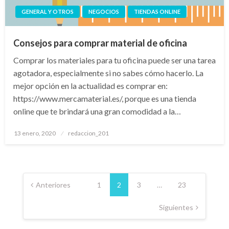
GENERAL Y OTROS
NEGOCIOS
TIENDAS ONLINE
Consejos para comprar material de oficina
Comprar los materiales para tu oficina puede ser una tarea
agotadora, especialmente si no sabes cómo hacerlo. La
mejor opción en la actualidad es comprar en:
https://www.mercamaterial.es/, porque es una tienda
online que te brindará una gran comodidad a la…
Publicado
13 enero, 2020
redaccion_201
el
Paginación
de
Anteriores
1
2
3
…
23
entradas
Siguientes