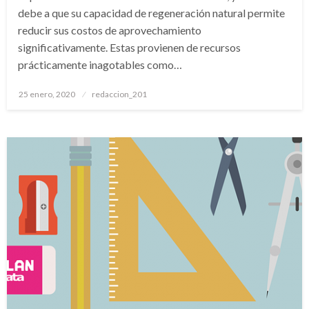
debe a que su capacidad de regeneración natural permite
reducir sus costos de aprovechamiento
significativamente. Estas provienen de recursos
prácticamente inagotables como…
Publicado
25 enero, 2020
redaccion_201
el