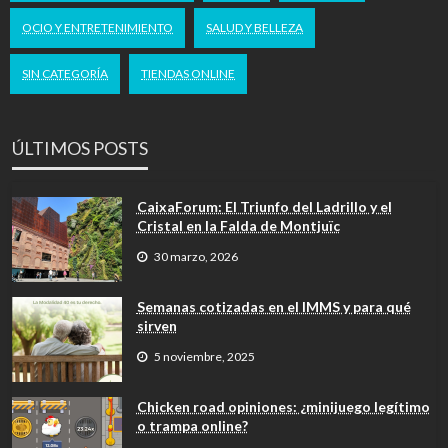
OCIO Y ENTRETENIMIENTO
SALUD Y BELLEZA
SIN CATEGORÍA
TIENDAS ONLINE
ÚLTIMOS POSTS
CaixaForum: El Triunfo del Ladrillo y el
Cristal en la Falda de Montjuïc
30 marzo, 2026
Semanas cotizadas en el IMMS y para qué
sirven
5 noviembre, 2025
Chicken road opiniones: ¿minijuego legítimo
o trampa online?