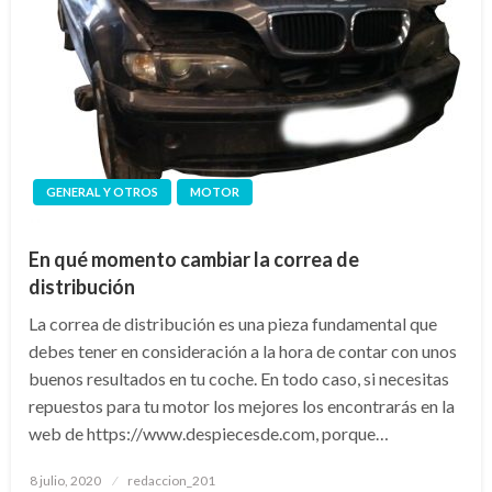
GENERAL Y OTROS
MOTOR
En qué momento cambiar la correa de
distribución
La correa de distribución es una pieza fundamental que
debes tener en consideración a la hora de contar con unos
buenos resultados en tu coche. En todo caso, si necesitas
repuestos para tu motor los mejores los encontrarás en la
web de https://www.despiecesde.com, porque…
Publicado
8 julio, 2020
redaccion_201