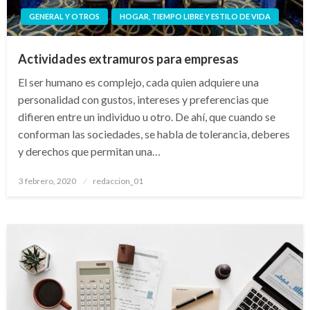
GENERAL Y OTROS
HOGAR, TIEMPO LIBRE Y ESTILO DE VIDA
Actividades extramuros para empresas
El ser humano es complejo, cada quien adquiere una
personalidad con gustos, intereses y preferencias que
difieren entre un individuo u otro. De ahí, que cuando se
conforman las sociedades, se habla de tolerancia, deberes
y derechos que permitan una…
Publicado
3 febrero, 2020
redaccion_01
el