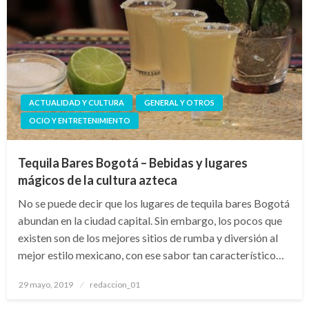
ACTUALIDAD Y CULTURA
GENERAL Y OTROS
OCIO Y ENTRETENIMIENTO
Tequila Bares Bogotá – Bebidas y lugares
mágicos de la cultura azteca
No se puede decir que los lugares de tequila bares Bogotá
abundan en la ciudad capital. Sin embargo, los pocos que
existen son de los mejores sitios de rumba y diversión al
mejor estilo mexicano, con ese sabor tan característico…
Publicado
29 mayo, 2019
redaccion_01
el