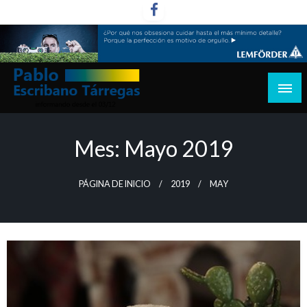
Saltar
al
contenido
informando desde el 03/12
Pablo Escribano Tárregas
Mes:
Mayo 2019
PÁGINA DE INICIO
2019
MAY