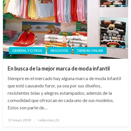
GENERAL Y OTROS
NEGOCIOS
TIENDAS ONLINE
En busca de la mejor marca de moda infantil
Siempre en el mercado hay alguna marca de moda infantil
que esté causando furor, ya sea por sus diseños,
resistentes telas y alegres estampados; además de la
comodidad que ofrezcan en cada uno de sus modelos.
Estos son parte de…
Publicado
17 mayo, 2019
redaccion_01
el