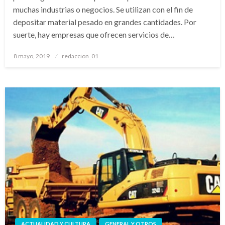
muchas industrias o negocios. Se utilizan con el fin de
depositar material pesado en grandes cantidades. Por
suerte, hay empresas que ofrecen servicios de…
Publicado
8 mayo, 2019
redaccion_01
el
ACTUALIDAD Y CULTURA
GENERAL Y OTROS