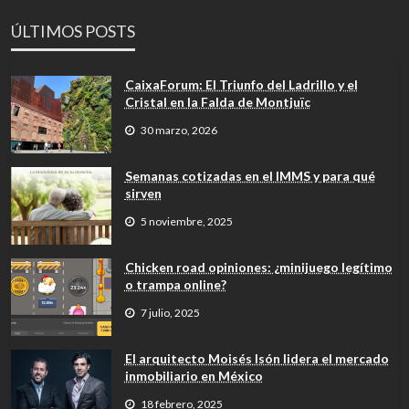
ÚLTIMOS POSTS
CaixaForum: El Triunfo del Ladrillo y el
Cristal en la Falda de Montjuïc
30 marzo, 2026
Semanas cotizadas en el IMMS y para qué
sirven
5 noviembre, 2025
Chicken road opiniones: ¿minijuego legítimo
o trampa online?
7 julio, 2025
El arquitecto Moisés Isón lidera el mercado
inmobiliario en México
18 febrero, 2025